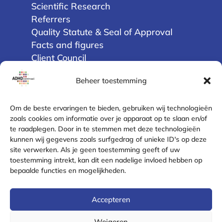
Scientific Research
Referrers
Quality Statute & Seal of Approval
Facts and figures
Client Council
Beheer toestemming
Privacy
Terms and Conditions
Om de beste ervaringen te bieden, gebruiken wij technologieën
Disclaimer
zoals cookies om informatie over je apparaat op te slaan en/of
te raadplegen. Door in te stemmen met deze technologieën
Cookie Policy (EU)
kunnen wij gegevens zoals surfgedrag of unieke ID's op deze
Privacy Statement
site verwerken. Als je geen toestemming geeft of uw
Complaint Resolution
toestemming intrekt, kan dit een nadelige invloed hebben op
Safe contact
bepaalde functies en mogelijkheden.
Contact
Accepteren
Email
Weigeren