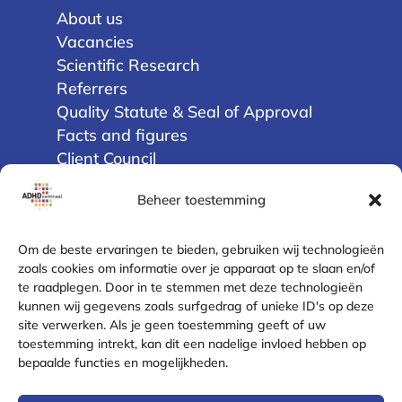
About us
Vacancies
Scientific Research
Referrers
Quality Statute & Seal of Approval
Facts and figures
Client Council
Beheer toestemming
Privacy
Terms and Conditions
Om de beste ervaringen te bieden, gebruiken wij technologieën
Disclaimer
zoals cookies om informatie over je apparaat op te slaan en/of
te raadplegen. Door in te stemmen met deze technologieën
Cookie Policy (EU)
kunnen wij gegevens zoals surfgedrag of unieke ID's op deze
Privacy Statement
site verwerken. Als je geen toestemming geeft of uw
Complaint Resolution
toestemming intrekt, kan dit een nadelige invloed hebben op
Safe contact
bepaalde functies en mogelijkheden.